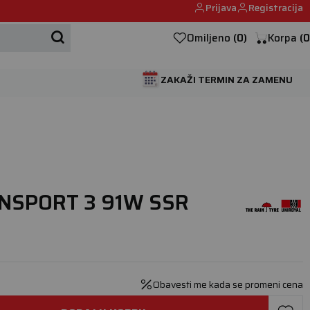
Prijava
Registracija
Mehanika automobila u Beogumu.
Omiljeno
(
0
)
Korpa
(
0
ZAKAŽI TERMIN ZA ZAMENU
INSPORT 3 91W SSR
Obavesti me kada se promeni cena