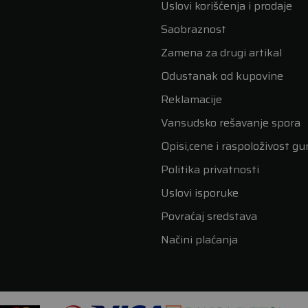
Uslovi korišćenja i prodaje
Saobraznost
Zamena za drugi artikal
Odustanak od kupovine
Reklamacije
Vansudsko rešavanje spora
Opisi,cene i raspoloživost g
Politika privatnosti
Uslovi isporuke
Povraćaj sredstava
Načini plaćanja