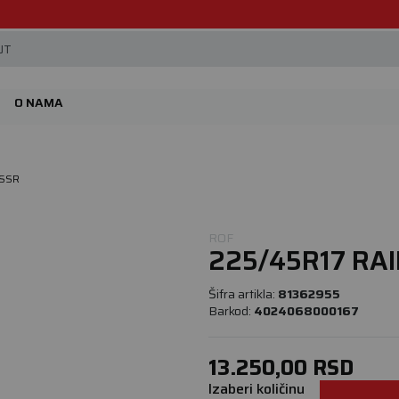
Beoguma, nov servis na Železniku.
JT
O NAMA
 SSR
ROF
225/45R17 RA
Šifra artikla:
81362955
Barkod:
4024068000167
13.250,00
RSD
Izaberi količinu