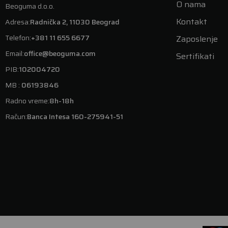
O nama
Beoguma d.o.o.
Kontakt
Adresa:
Radnička 2, 11030 Beograd
Telefon:
+381 11 655 6677
Zaposlenje
Email:
office@beoguma.com
Sertifikati
PIB:
102004720
MB :
06193846
Radno vreme:
8h-18h
Račun:
Banca Intesa 160-275941-51