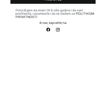
Potvrđujem da imam 18 ili više godina i da sam
pročitao/la, razumeo/la i da se slažem sa
POLITIKOM
UNAVAILABLE
PRIVATNOSTI
ili nas zapratite na
ROF
205/45R17 EAG F1
ASYMM 5 88W XL ROF *
Šifra artikla:
00588058
Barkod:
4038526352453
FP