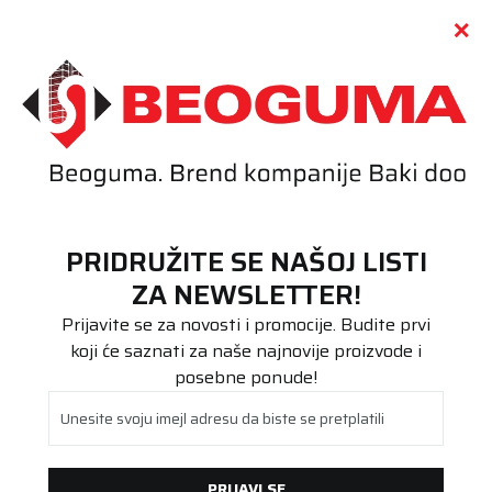
Call centar
011 655 66 11
i
011 655 66 77
(
0
)
(
0
)
PRETRAŽI SAJT
PRIDRUŽITE SE NAŠOJ LISTI
Beoguma
Proizvodi
ZA NEWSLETTER!
ROF
205/45R17 EAG F1 ASYMM 5 88W XL ROF * FP
Prijavite se za novosti i promocije. Budite prvi
koji će saznati za naše najnovije proizvode i
posebne ponude!
Unesite svoju imejl adresu da biste se pretplatili
PRIJAVI SE