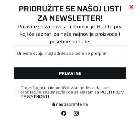
Call centar
011 655 66 11
i
011 655 66 77
(
0
)
(
0
)
PRETRAŽI SAJT
PRIDRUŽITE SE NAŠOJ LISTI
Beoguma
Proizvodi
ZA NEWSLETTER!
Stari DOT
275/40R20 EAG F1 ASYMM SUV 106W XL ROF * FP
Prijavite se za novosti i promocije. Budite prvi
koji će saznati za naše najnovije proizvode i
posebne ponude!
Unesite svoju imejl adresu da biste se pretplatili
PRIJAVI SE