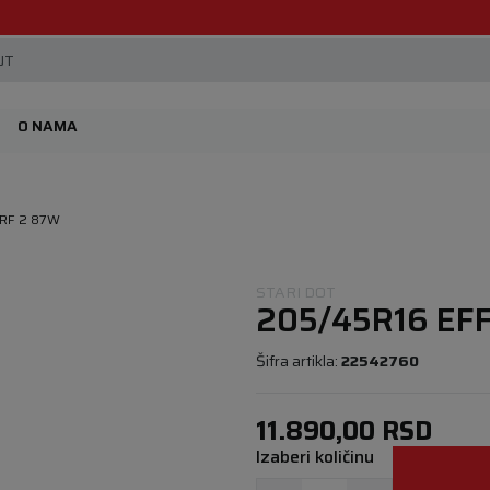
Beoguma, nov servis na Železniku.
JT
O NAMA
ERF 2 87W
STARI DOT
205/45R16 EF
Šifra artikla:
22542760
11.890,00
RSD
Izaberi količinu