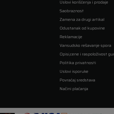
Uslovi korišćenja i prodaje
Saobraznost
Zamena za drugi artikal
Odustanak od kupovine
Reklamacije
Vansudsko rešavanje spora
Opisi,cene i raspoloživost g
Politika privatnosti
Uslovi isporuke
Povraćaj sredstava
Načini plaćanja