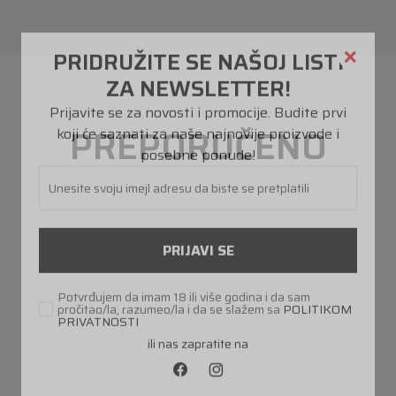
PREPORUČENO
PRIDRUŽITE SE NAŠOJ LISTI
ZA NEWSLETTER!
Prijavite se za novosti i promocije. Budite prvi
koji će saznati za naše najnovije proizvode i
posebne ponude!
Unesite svoju imejl adresu da biste se pretplatili
PRIJAVI SE