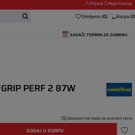
Prijava
Registracija
Mehanika automobila u Beogumu.
Omiljeno
(
0
)
Korpa
(
0
ZAKAŽI TERMIN ZA ZAMENU
FGRIP PERF 2 87W
Obavesti me kada se promeni cena
DODAJ U KORPU