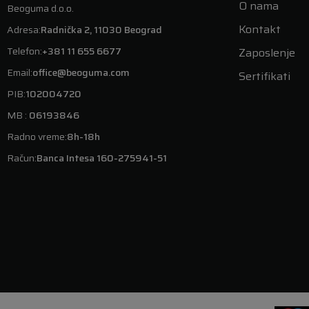
O nama
Beoguma d.o.o.
Kontakt
Adresa:
Radnička 2, 11030 Beograd
Telefon:
+381 11 655 6677
Zaposlenje
Email:
office@beoguma.com
Sertifikati
PIB:
102004720
MB :
06193846
Radno vreme:
8h-18h
Račun:
Banca Intesa 160-275941-51