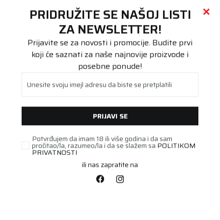
Call centar
011 655 66 11
i
011 655 66 77
(
0
)
(
0
)
PRETRAŽI SAJT
PRIDRUŽITE SE NAŠOJ LISTI
Beoguma
Proizvodi
ZA NEWSLETTER!
Stari DOT
175/65R14 INTENSA HP 82H
Prijavite se za novosti i promocije. Budite prvi
koji će saznati za naše najnovije proizvode i
posebne ponude!
Unesite svoju imejl adresu da biste se pretplatili
PRIJAVI SE