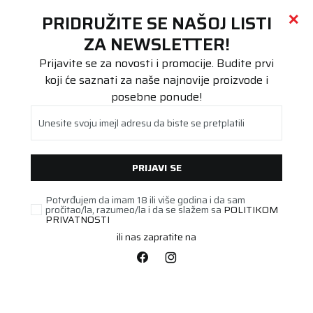
Call centar
011 655 66 11
i
011 655 66 77
(
0
)
(
0
)
PRETRAŽI SAJT
PRIDRUŽITE SE NAŠOJ LISTI
Beoguma
Proizvodi
ZA NEWSLETTER!
Stari DOT
215/45R17 UG PERF+ 91V XL FP
Prijavite se za novosti i promocije. Budite prvi
koji će saznati za naše najnovije proizvode i
posebne ponude!
Unesite svoju imejl adresu da biste se pretplatili
PRIJAVI SE