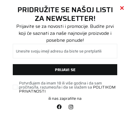
Call centar
011 655 66 11
i
011 655 66 77
(
0
)
(
0
)
PRETRAŽI SAJT
PRIDRUŽITE SE NAŠOJ LISTI
Beoguma
Proizvodi
ZA NEWSLETTER!
Stari DOT
245/45R17 UG PERF+ 99V XL FP
Prijavite se za novosti i promocije. Budite prvi
koji će saznati za naše najnovije proizvode i
posebne ponude!
Unesite svoju imejl adresu da biste se pretplatili
PRIJAVI SE