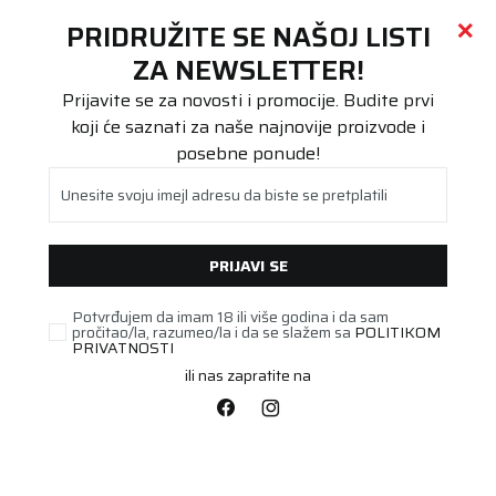
Call centar
011 655 66 11
i
011 655 66 77
(
0
)
(
0
)
PRETRAŽI SAJT
PRIDRUŽITE SE NAŠOJ LISTI
Beoguma
Proizvodi
ZA NEWSLETTER!
Stari DOT
235/40R18 UG PERF+ 95V XL FP
Prijavite se za novosti i promocije. Budite prvi
koji će saznati za naše najnovije proizvode i
posebne ponude!
Unesite svoju imejl adresu da biste se pretplatili
PRIJAVI SE