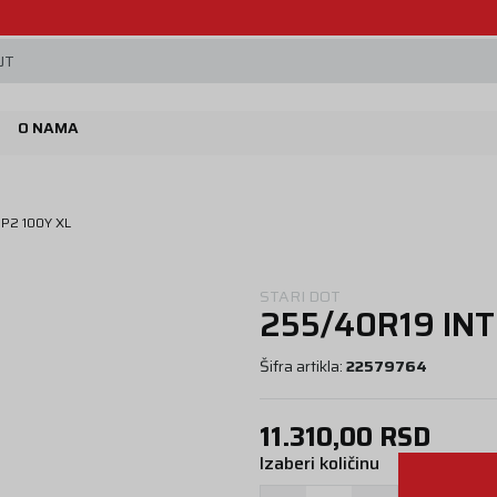
Beoguma, nov servis na Železniku.
JT
O NAMA
P2 100Y XL
STARI DOT
255/40R19 IN
Šifra artikla:
22579764
11.310,00
RSD
Izaberi količinu