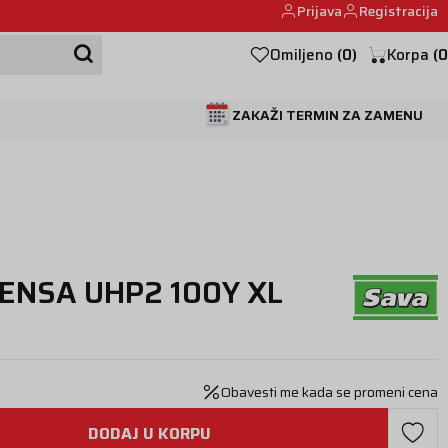
Prijava
Registracija
Mehanika automobila u Beogumu.
Omiljeno
(
0
)
Korpa
(
0
ZAKAŽI TERMIN ZA ZAMENU
TENSA UHP2 100Y XL
Obavesti me kada se promeni cena
DODAJ U KORPU