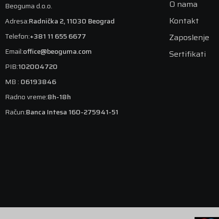
O nama
Beoguma d.o.o.
Kontakt
Adresa:
Radnička 2, 11030 Beograd
Telefon:
+381 11 655 6677
Zaposlenje
Email:
office@beoguma.com
Sertifikati
PIB:
102004720
MB :
06193846
Radno vreme:
8h-18h
Račun:
Banca Intesa 160-275941-51