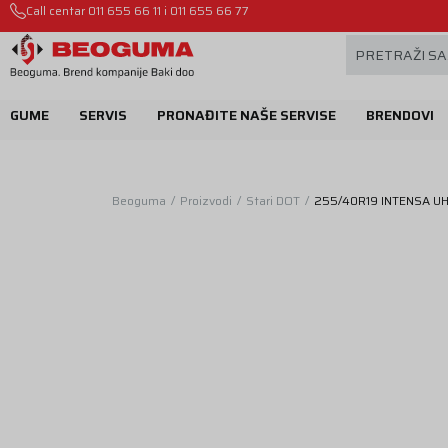
Call centar
Mehanika automobila u Beogumu.
011 655 66 11
i
011 655 66 77
PRETRAŽI SA
GUME
SERVIS
PRONAĐITE NAŠE SERVISE
BRENDOVI
Beoguma
Proizvodi
Stari DOT
255/40R19 INTENSA UH