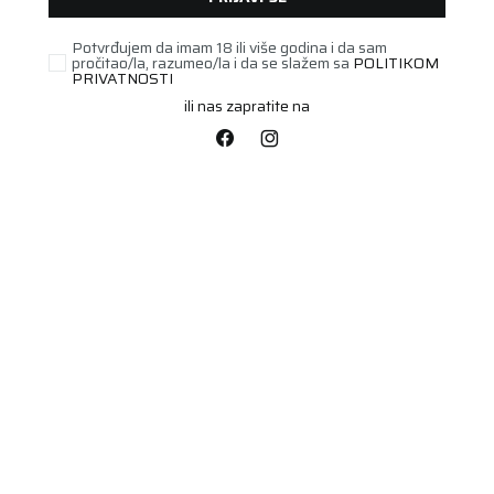
Potvrđujem da imam 18 ili više godina i da sam
pročitao/la, razumeo/la i da se slažem sa
POLITIKOM
PRIVATNOSTI
ili nas zapratite na
STARI DOT
195/45R16 WINTRAC 84H
XL
Šifra artikla:
22361289