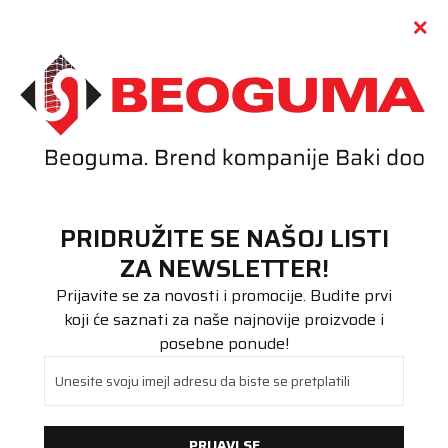
Call centar
011 655 66 11
i
011 655 66 77
(
0
)
(
0
)
PRETRAŽI SAJT
PRIDRUŽITE SE NAŠOJ LISTI
Beoguma
Proizvodi
ZA NEWSLETTER!
Stari DOT
195/45R16 WINTRAC 84H XL
Prijavite se za novosti i promocije. Budite prvi
koji će saznati za naše najnovije proizvode i
posebne ponude!
Unesite svoju imejl adresu da biste se pretplatili
PRIJAVI SE