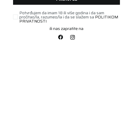
Potvrđujem da imam 18 ili više godina i da sam
pročitao/la, razumeo/la i da se slažem sa
POLITIKOM
PRIVATNOSTI
ili nas zapratite na
STARI DOT
225/40R20 CONTI PC6
SSR 94Y FR
Šifra artikla:
22312110