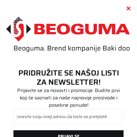
Call centar
011 655 66 11
i
011 655 66 77
(
0
)
(
0
)
PRETRAŽI SAJT
PRIDRUŽITE SE NAŠOJ LISTI
Beoguma
Proizvodi
ZA NEWSLETTER!
Stari DOT
225/40R20 Conti PC6 SSR 94Y FR
Prijavite se za novosti i promocije. Budite prvi
koji će saznati za naše najnovije proizvode i
posebne ponude!
Unesite svoju imejl adresu da biste se pretplatili
PRIJAVI SE