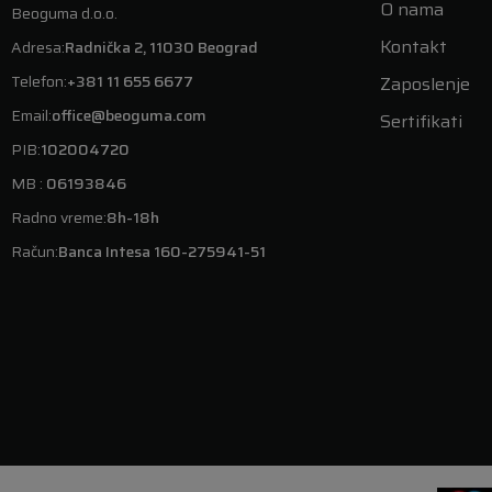
O nama
Beoguma d.o.o.
Kontakt
Adresa:
Radnička 2, 11030 Beograd
Telefon:
+381 11 655 6677
Zaposlenje
Email:
office@beoguma.com
Sertifikati
PIB:
102004720
MB :
06193846
Radno vreme:
8h-18h
Račun:
Banca Intesa 160-275941-51