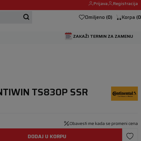
Prijava
Registracija
Mehanika automobila u Beogumu.
Omiljeno
(
0
)
Korpa
(
0
ZAKAŽI TERMIN ZA ZAMENU
NTIWIN TS830P SSR
Obavesti me kada se promeni cena
DODAJ U KORPU