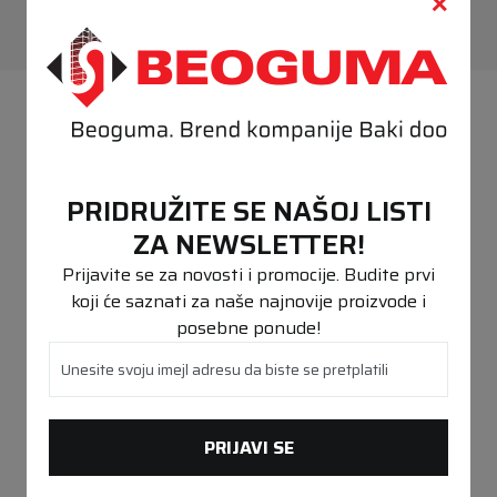
PREPORUČENO
PRIDRUŽITE SE NAŠOJ LISTI
ZA NEWSLETTER!
Prijavite se za novosti i promocije. Budite prvi
koji će saznati za naše najnovije proizvode i
posebne ponude!
Unesite svoju imejl adresu da biste se pretplatili
PRIJAVI SE