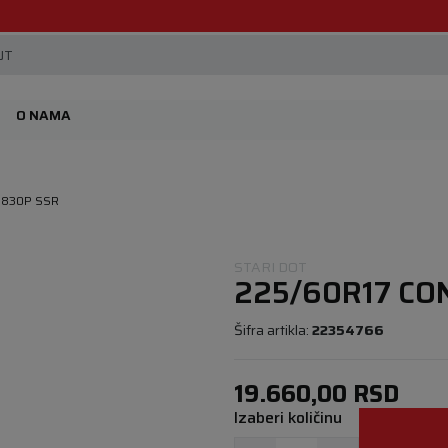
Beoguma, nov servis na Železniku.
JT
O NAMA
S830P SSR
STARI DOT
225/60R17 CO
Šifra artikla:
22354766
19.660,00
RSD
Izaberi količinu