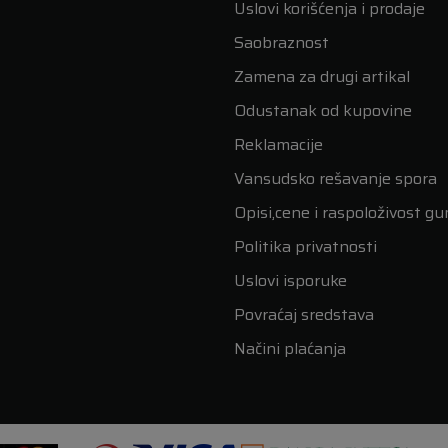
Uslovi korišćenja i prodaje
Saobraznost
Zamena za drugi artikal
Odustanak od kupovine
Reklamacije
Vansudsko rešavanje spora
Opisi,cene i raspoloživost g
Politika privatnosti
Uslovi isporuke
Povraćaj sredstava
Načini plaćanja