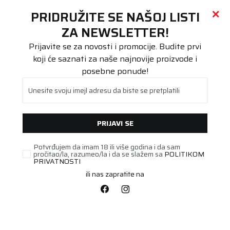
Call centar
011 655 66 11
i
011 655 66 77
(
0
)
(
0
)
PRETRAŽI SAJT
PRIDRUŽITE SE NAŠOJ LISTI
Beoguma
Proizvodi
ZA NEWSLETTER!
Stari DOT
295/30R22 ContiWin TS860S 103W
Prijavite se za novosti i promocije. Budite prvi
koji će saznati za naše najnovije proizvode i
posebne ponude!
Unesite svoju imejl adresu da biste se pretplatili
PRIJAVI SE