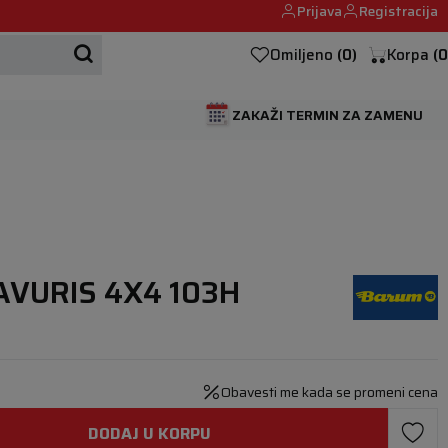
Prijava
Registracija
Mehanika automobila u Beogumu.
Omiljeno
(
0
)
Korpa
(
0
ZAKAŽI TERMIN ZA ZAMENU
AVURIS 4X4 103H
Obavesti me kada se promeni cena
DODAJ U KORPU