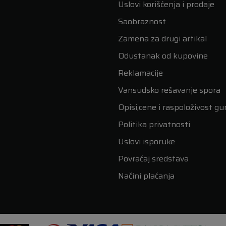
Uslovi korišćenja i prodaje
Saobraznost
Zamena za drugi artikal
Odustanak od kupovine
Reklamacije
Vansudsko rešavanje spora
Opisi,cene i raspoloživost g
Politika privatnosti
Uslovi isporuke
Povraćaj sredstava
Načini plaćanja