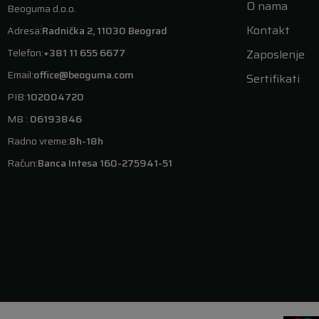
O nama
Beoguma d.o.o.
Kontakt
Adresa:
Radnička 2, 11030 Beograd
Telefon:
+381 11 655 6677
Zaposlenje
Email:
office@beoguma.com
Sertifikati
PIB:
102004720
MB :
06193846
Radno vreme:
8h-18h
Račun:
Banca Intesa 160-275941-51