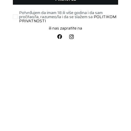
Potvrđujem da imam 18 ili više godina i da sam
pročitao/la, razumeo/la i da se slažem sa
POLITIKOM
PRIVATNOSTI
ili nas zapratite na
STARI DOT
185/55R14 POLARIS 3
80T
Šifra artikla:
22541117