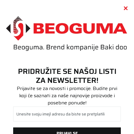
Call centar
011 655 66 11
i
011 655 66 77
(
0
)
(
0
)
PRETRAŽI SAJT
PRIDRUŽITE SE NAŠOJ LISTI
Beoguma
Proizvodi
ZA NEWSLETTER!
Stari DOT
185/55R14 POLARIS 3 80T
Prijavite se za novosti i promocije. Budite prvi
koji će saznati za naše najnovije proizvode i
posebne ponude!
Unesite svoju imejl adresu da biste se pretplatili
PRIJAVI SE