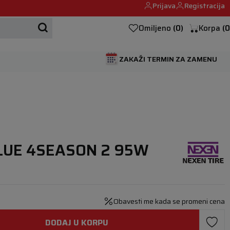
Prijava
Registracija
Mehanika automobila u Beogumu.
Omiljeno
(
0
)
Korpa
(
0
ZAKAŽI TERMIN ZA ZAMENU
BLUE 4SEASON 2 95W
Obavesti me kada se promeni cena
DODAJ U KORPU