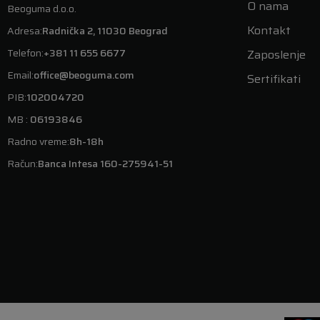
O nama
Beoguma d.o.o.
Kontakt
Adresa:
Radnička 2, 11030 Beograd
Telefon:
+381 11 655 6677
Zaposlenje
Email:
office@beoguma.com
Sertifikati
PIB:
102004720
MB :
06193846
Radno vreme:
8h-18h
Račun:
Banca Intesa 160-275941-51