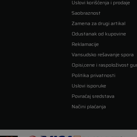
Uslovi korišćenja i prodaje
Saobraznost
Zamena za drugi artikal
Odustanak od kupovine
Reklamacije
Vansudsko rešavanje spora
Opisi,cene i raspoloživost g
Politika privatnosti
Uslovi isporuke
Povraćaj sredstava
Načini plaćanja