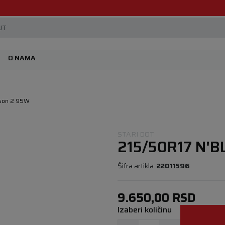
Beoguma, nov servis na Železniku.
JT
O NAMA
ason 2 95W
STARI DOT
215/50R17 N'
Šifra artikla:
22011596
9.650,00
RSD
Izaberi količinu