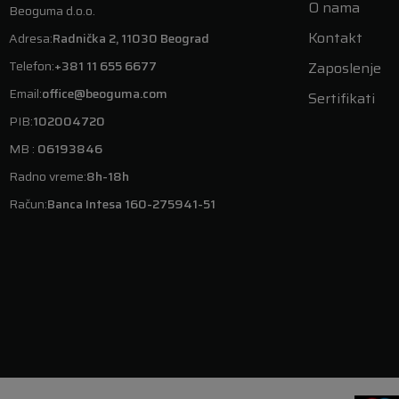
O nama
Beoguma d.o.o.
Kontakt
Adresa:
Radnička 2, 11030 Beograd
Telefon:
+381 11 655 6677
Zaposlenje
Email:
office@beoguma.com
Sertifikati
PIB:
102004720
MB :
06193846
Radno vreme:
8h-18h
Račun:
Banca Intesa 160-275941-51