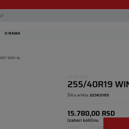
Beoguma, nov servis na Železniku.
JT
O NAMA
ERT 100V XL
STARI DOT
255/40R19 WI
Šifra artikla:
22363195
15.780,00
RSD
Izaberi količinu