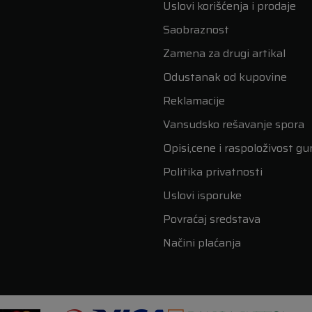
Uslovi korišćenja i prodaje
Saobraznost
Zamena za drugi artikal
Odustanak od kupovine
Reklamacije
Vansudsko rešavanje spora
Opisi,cene i raspoloživost g
Politika privatnosti
Uslovi isporuke
Povraćaj sredstava
Načini plaćanja