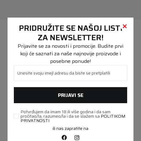
PREPORUČENO
PRIDRUŽITE SE NAŠOJ LISTI
ZA NEWSLETTER!
Prijavite se za novosti i promocije. Budite prvi
koji će saznati za naše najnovije proizvode i
posebne ponude!
Unesite svoju imejl adresu da biste se pretplatili
PRIJAVI SE