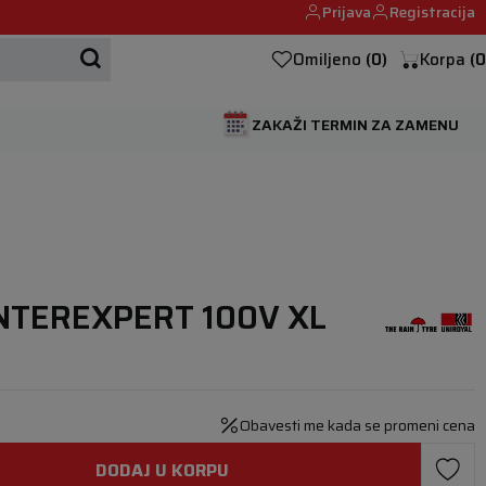
Prijava
Registracija
Mehanika automobila u Beogumu.
Omiljeno
(
0
)
Korpa
(
0
ZAKAŽI TERMIN ZA ZAMENU
NTEREXPERT 100V XL
Obavesti me kada se promeni cena
DODAJ U KORPU