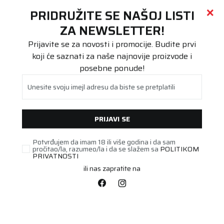
Call centar
011 655 66 11
i
011 655 66 77
(
0
)
(
0
)
PRETRAŽI SAJT
PRIDRUŽITE SE NAŠOJ LISTI
Beoguma
Proizvodi
ZA NEWSLETTER!
Stari DOT
255/45R18 TIGAR UHP 103Y XL TL
Prijavite se za novosti i promocije. Budite prvi
koji će saznati za naše najnovije proizvode i
posebne ponude!
Unesite svoju imejl adresu da biste se pretplatili
PRIJAVI SE