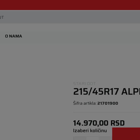
Beoguma, nov servis na Železniku.
JT
O NAMA
STARI DOT
215/45R17 ALP
Šifra artikla:
21701900
14.970,00
RSD
Izaberi količinu