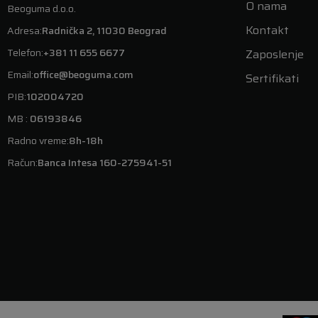
O nama
Beoguma d.o.o.
Kontakt
Adresa:
Radnička 2, 11030 Beograd
Telefon:
+381 11 655 6677
Zaposlenje
Email:
office@beoguma.com
Sertifikati
PIB:
102004720
MB :
06193846
Radno vreme:
8h-18h
Račun:
Banca Intesa 160-275941-51