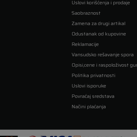
Uslovi korišćenja i prodaje
Saobraznost
Zamena za drugi artikal
Odustanak od kupovine
Reklamacije
Vansudsko rešavanje spora
Opisi,cene i raspoloživost g
Politika privatnosti
Uslovi isporuke
Povraćaj sredstava
Načini plaćanja