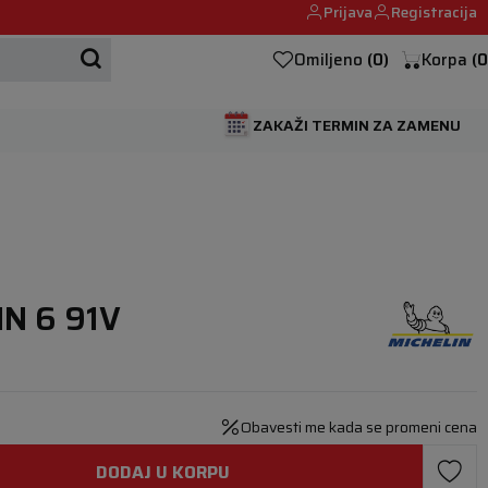
Prijava
Registracija
Mehanika automobila u Beogumu.
Omiljeno
(
0
)
Korpa
(
0
ZAKAŽI TERMIN ZA ZAMENU
IN 6 91V
Obavesti me kada se promeni cena
DODAJ U KORPU