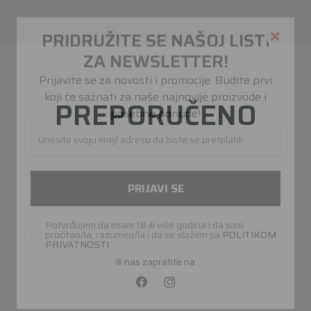
PREPORUČENO
PRIDRUŽITE SE NAŠOJ LISTI
ZA NEWSLETTER!
Prijavite se za novosti i promocije. Budite prvi
koji će saznati za naše najnovije proizvode i
posebne ponude!
Unesite svoju imejl adresu da biste se pretplatili
PRIJAVI SE