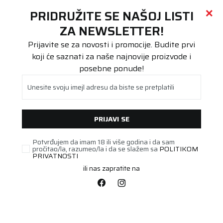
Call centar
011 655 66 11
i
011 655 66 77
(
0
)
(
0
)
PRETRAŽI SAJT
PRIDRUŽITE SE NAŠOJ LISTI
Beoguma
Proizvodi
ZA NEWSLETTER!
Stari DOT
195/45R16 ContiWin TS870 84H
Prijavite se za novosti i promocije. Budite prvi
koji će saznati za naše najnovije proizvode i
posebne ponude!
Unesite svoju imejl adresu da biste se pretplatili
PRIJAVI SE