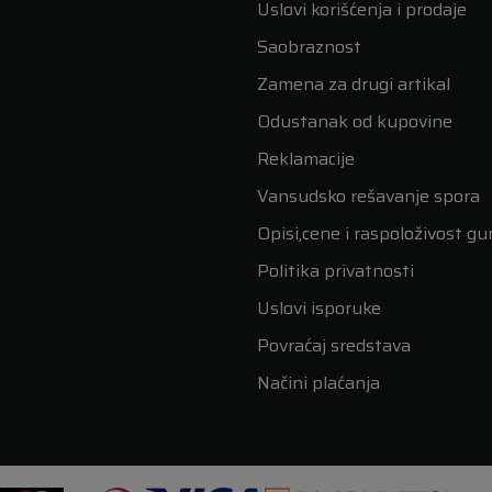
Uslovi korišćenja i prodaje
Saobraznost
Zamena za drugi artikal
Odustanak od kupovine
Reklamacije
Vansudsko rešavanje spora
Opisi,cene i raspoloživost g
Politika privatnosti
Uslovi isporuke
Povraćaj sredstava
Načini plaćanja