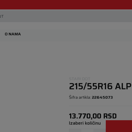
Beoguma, nov servis na Železniku.
JT
O NAMA
STARI DOT
215/55R16 ALP
Šifra artikla:
22645073
13.770,00
RSD
Izaberi količinu