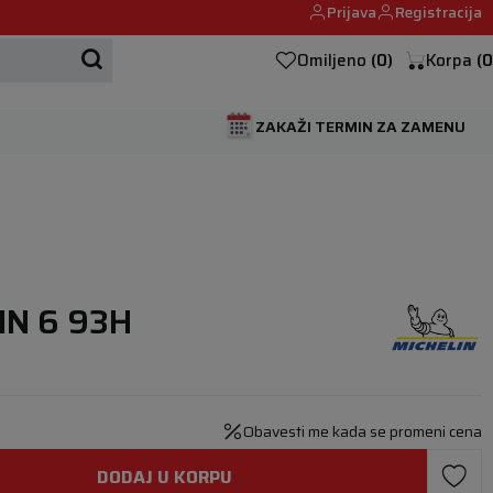
Prijava
Registracija
Mehanika automobila u Beogumu.
Omiljeno
(
0
)
Korpa
(
0
ZAKAŽI TERMIN ZA ZAMENU
IN 6 93H
Obavesti me kada se promeni cena
DODAJ U KORPU