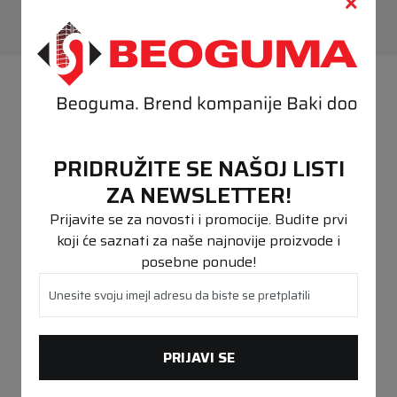
PREPORUČENO
PRIDRUŽITE SE NAŠOJ LISTI
ZA NEWSLETTER!
Prijavite se za novosti i promocije. Budite prvi
koji će saznati za naše najnovije proizvode i
posebne ponude!
Unesite svoju imejl adresu da biste se pretplatili
PRIJAVI SE