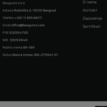
O nama
Beoguma d.o.o.
Kontakt
Adresa:
Radnička 2, 11030 Beograd
Telefon:
+381 11 655 6677
Zaposlenje
Email:
office@beoguma.com
Sertifikati
PIB:
102004720
MB :
06193846
Radno vreme:
8h-18h
Račun:
Banca Intesa 160-275941-51