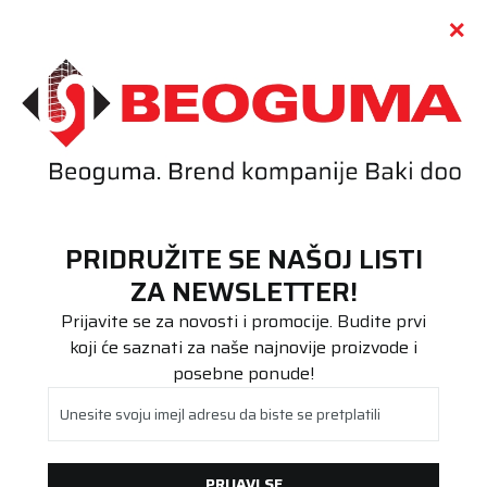
Call centar
011 655 66 11
i
011 655 66 77
(
0
)
(
0
)
PRETRAŽI SAJT
PRIDRUŽITE SE NAŠOJ LISTI
Beoguma
Proizvodi
ZA NEWSLETTER!
Stari DOT
255/35R19 TOYO SNOWPROX S954 96W XL
Prijavite se za novosti i promocije. Budite prvi
koji će saznati za naše najnovije proizvode i
posebne ponude!
Unesite svoju imejl adresu da biste se pretplatili
PRIJAVI SE