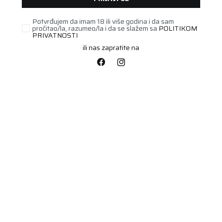
Potvrđujem da imam 18 ili više godina i da sam
pročitao/la, razumeo/la i da se slažem sa
POLITIKOM
PRIVATNOSTI
ili nas zapratite na
STARI DOT
255/35R19 TOYO
SNOWPROX S954 96W
Šifra artikla:
22399020
XL