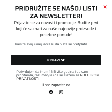
Call centar
011 655 66 11
i
011 655 66 77
(
0
)
(
0
)
PRETRAŽI SAJT
PRIDRUŽITE SE NAŠOJ LISTI
Beoguma
Proizvodi
ZA NEWSLETTER!
Stari DOT
215/65R17 UG PERF + 99V SUV .
Prijavite se za novosti i promocije. Budite prvi
koji će saznati za naše najnovije proizvode i
posebne ponude!
Unesite svoju imejl adresu da biste se pretplatili
PRIJAVI SE