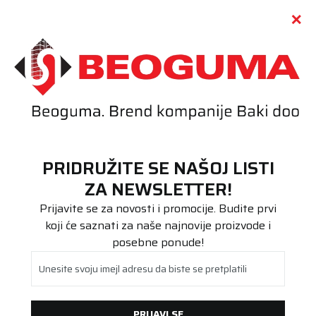
Call centar
011 655 66 11
i
011 655 66 77
(
0
)
(
0
)
PRETRAŽI SAJT
PRIDRUŽITE SE NAŠOJ LISTI
Beoguma
Proizvodi
ZA NEWSLETTER!
Stari DOT
255/70R15 WINGUARD Sport 2 SUV 108T
Prijavite se za novosti i promocije. Budite prvi
koji će saznati za naše najnovije proizvode i
posebne ponude!
Unesite svoju imejl adresu da biste se pretplatili
PRIJAVI SE