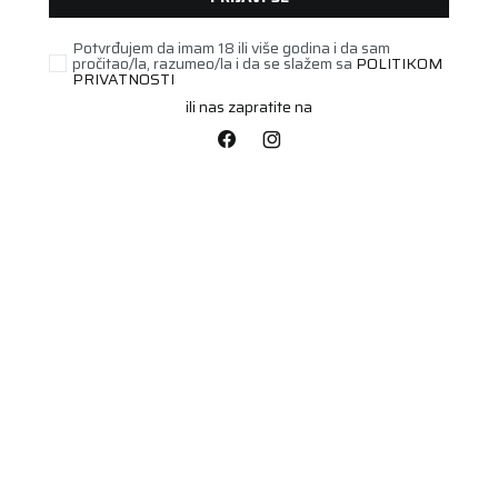
Potvrđujem da imam 18 ili više godina i da sam
pročitao/la, razumeo/la i da se slažem sa
POLITIKOM
PRIVATNOSTI
ili nas zapratite na
STARI DOT
255/70R15 WINGUARD
SPORT 2 SUV 108T
Šifra artikla:
22017886