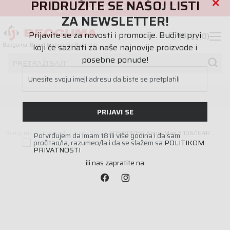
Call centar
011 655 66 11
i
011 655 66 77
PRIDRUŽITE SE NAŠOJ LISTI
ZA NEWSLETTER!
(
0
)
(
0
)
Prijavite se za novosti i promocije. Budite prvi
koji će saznati za naše najnovije proizvode i
PRETRAŽI SAJT
posebne ponude!
Unesite svoju imejl adresu da biste se pretplatili
PRIJAVI SE
Beoguma
Proizvodi
Stari DOT
205/70R15C Snow Max 3 106/104R .
Potvrđujem da imam 18 ili više godina i da sam
pročitao/la, razumeo/la i da se slažem sa
POLITIKOM
PRIVATNOSTI
ili nas zapratite na