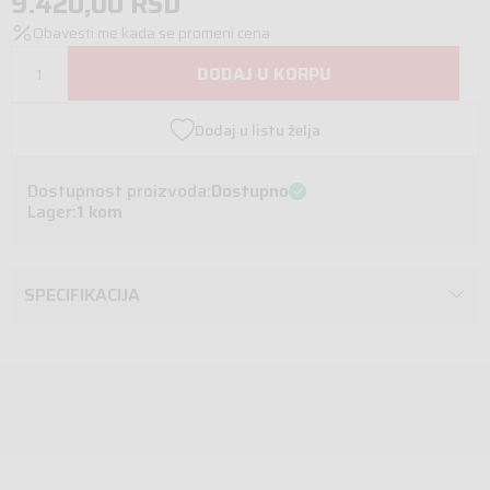
9.420,00
RSD
Obavesti me kada se promeni cena
DODAJ U KORPU
Dodaj u listu želja
Dostupnost proizvoda:
Dostupno
Lager:
1 kom
SPECIFIKACIJA