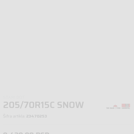
STARI DOT
205/70R15C SNOW
MAX 3 106/104R .
Šifra artikla:
23470253