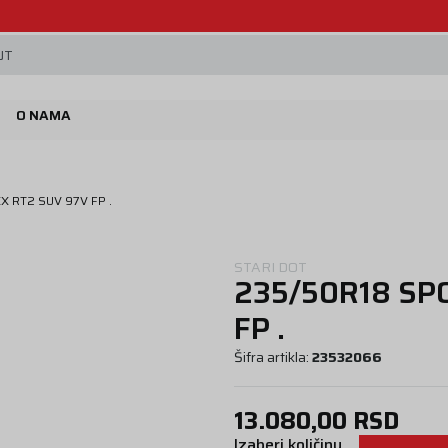
Beoguma, nov servis na Železniku.
JT
O NAMA
 RT2 SUV 97V FP .
STARI DOT
235/50R18 SP
FP .
Šifra artikla:
23532066
13.080,00
RSD
Izaberi količinu