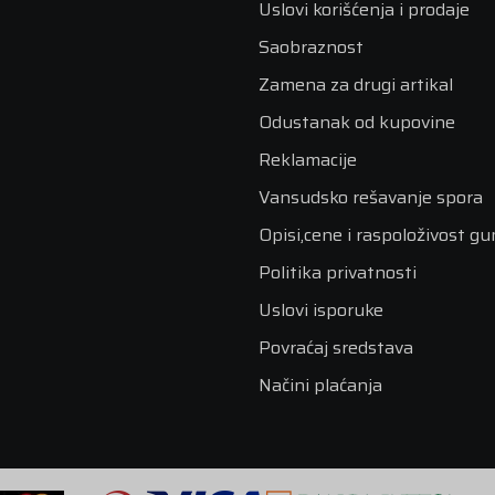
Uslovi korišćenja i prodaje
Saobraznost
Zamena za drugi artikal
Odustanak od kupovine
Reklamacije
Vansudsko rešavanje spora
Opisi,cene i raspoloživost g
Politika privatnosti
Uslovi isporuke
Povraćaj sredstava
Načini plaćanja