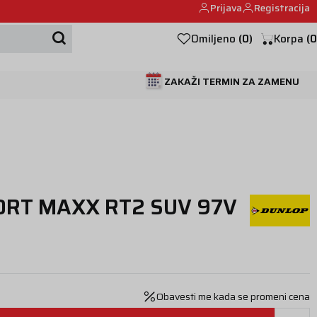
Prijava
Registracija
Mehanika automobila u Beogumu.
Omiljeno
(
0
)
Korpa
(
0
ZAKAŽI TERMIN ZA ZAMENU
ORT MAXX RT2 SUV 97V
Obavesti me kada se promeni cena