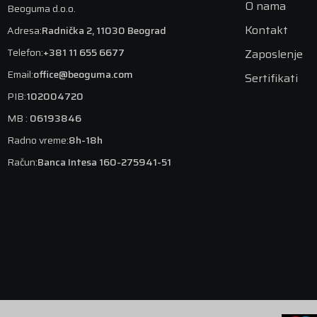
O nama
Beoguma d.o.o.
Kontakt
Adresa:
Radnička 2, 11030 Beograd
Telefon:
+381 11 655 6677
Zaposlenje
Email:
office@beoguma.com
Sertifikati
PIB:
102004720
MB :
06193846
Radno vreme:
8h-18h
Račun:
Banca Intesa 160-275941-51