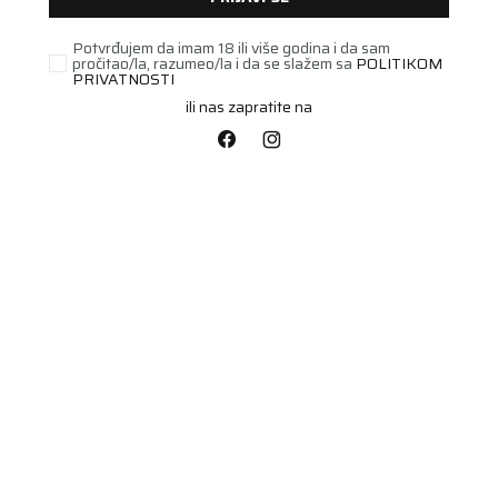
Potvrđujem da imam 18 ili više godina i da sam
pročitao/la, razumeo/la i da se slažem sa
POLITIKOM
PRIVATNOSTI
ili nas zapratite na
STARI DOT
255/50R20 ULTRAGRIP
PERFORMANCE + SUV
Šifra artikla:
23581390
109V XL FP .