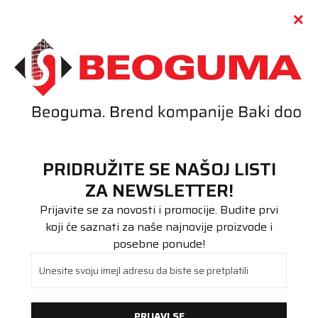
Call centar
011 655 66 11
i
011 655 66 77
(
0
)
(
0
)
PRETRAŽI SAJT
PRIDRUŽITE SE NAŠOJ LISTI
Beoguma
Proizvodi
ZA NEWSLETTER!
Stari DOT
285/45R20 EAG F1 ASYMM 2 SUV 112Y XL AO FP .
Prijavite se za novosti i promocije. Budite prvi
koji će saznati za naše najnovije proizvode i
posebne ponude!
Unesite svoju imejl adresu da biste se pretplatili
PRIJAVI SE