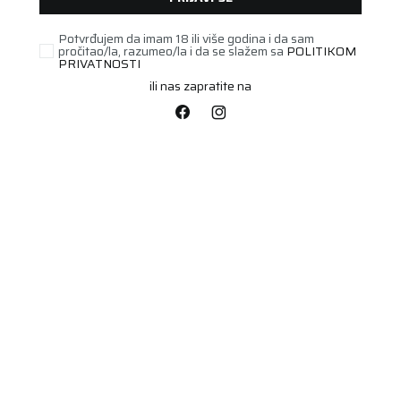
Potvrđujem da imam 18 ili više godina i da sam
pročitao/la, razumeo/la i da se slažem sa
POLITIKOM
PRIVATNOSTI
ili nas zapratite na
STARI DOT
285/45R20 EAG F1
ASYMM 2 SUV 112Y XL
Šifra artikla:
23531857
AO FP .