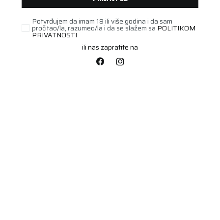
Potvrđujem da imam 18 ili više godina i da sam
pročitao/la, razumeo/la i da se slažem sa
POLITIKOM
PRIVATNOSTI
ili nas zapratite na
STARI DOT
165/60R15 N'BLUE HD
PLUS 77T
Šifra artikla:
19016762