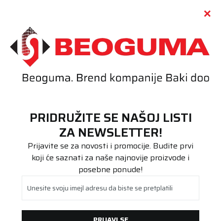
Call centar
011 655 66 11
i
011 655 66 77
(
0
)
(
0
)
PRETRAŽI SAJT
PRIDRUŽITE SE NAŠOJ LISTI
Beoguma
Proizvodi
ZA NEWSLETTER!
Stari DOT
165/60R15 N'blue HD Plus 77T
Prijavite se za novosti i promocije. Budite prvi
koji će saznati za naše najnovije proizvode i
posebne ponude!
Unesite svoju imejl adresu da biste se pretplatili
PRIJAVI SE