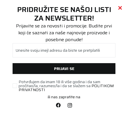
Call centar
011 655 66 11
i
011 655 66 77
(
0
)
(
0
)
PRETRAŽI SAJT
PRIDRUŽITE SE NAŠOJ LISTI
Beoguma
Proizvodi
ZA NEWSLETTER!
Stari DOT
165/65R14 TOYO NANOENERGY 79T
Prijavite se za novosti i promocije. Budite prvi
koji će saznati za naše najnovije proizvode i
posebne ponude!
Unesite svoju imejl adresu da biste se pretplatili
PRIJAVI SE