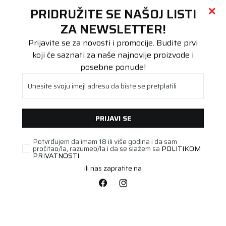
Call centar
011 655 66 11
i
011 655 66 77
(
0
)
(
0
)
PRETRAŽI SAJT
PRIDRUŽITE SE NAŠOJ LISTI
Beoguma
Proizvodi
ZA NEWSLETTER!
Teretna
13R22.5 AVANT MSS 2 156K M+S 3PMSF
Prijavite se za novosti i promocije. Budite prvi
koji će saznati za naše najnovije proizvode i
posebne ponude!
Unesite svoju imejl adresu da biste se pretplatili
PRIJAVI SE