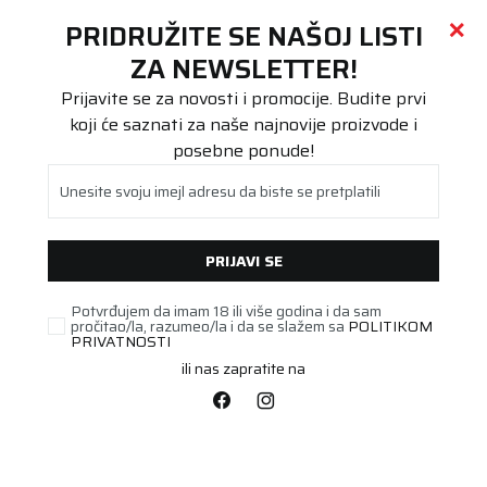
Call centar
011 655 66 11
i
011 655 66 77
(
0
)
(
0
)
PRETRAŽI SAJT
PRIDRUŽITE SE NAŠOJ LISTI
Beoguma
Proizvodi
ZA NEWSLETTER!
Teretna
13R22.5 ORJAK MSD 2 156K M+S 3PMSF
Prijavite se za novosti i promocije. Budite prvi
koji će saznati za naše najnovije proizvode i
posebne ponude!
Unesite svoju imejl adresu da biste se pretplatili
PRIJAVI SE