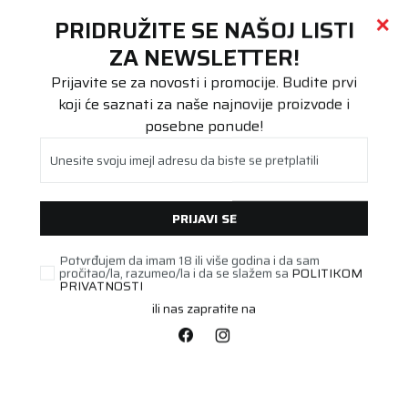
Call centar
011 655 66 11
i
011 655 66 77
(
0
)
(
0
)
PRETRAŽI SAJT
PRIDRUŽITE SE NAŠOJ LISTI
Beoguma
Proizvodi
ZA NEWSLETTER!
Teretna
13R22.5 ARMORSTEEL KMS 156
Prijavite se za novosti i promocije. Budite prvi
koji će saznati za naše najnovije proizvode i
posebne ponude!
Unesite svoju imejl adresu da biste se pretplatili
PRIJAVI SE