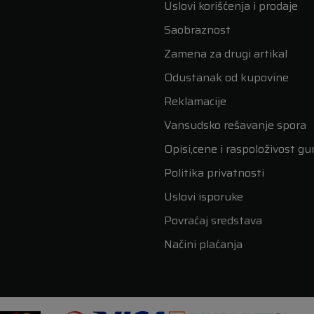
Uslovi korišćenja i prodaje
Saobraznost
Zamena za drugi artikal
Odustanak od kupovine
Reklamacije
Vansudsko rešavanje spora
Opisi,cene i raspoloživost g
Politika privatnosti
Uslovi isporuke
Povraćaj sredstava
Načini plaćanja