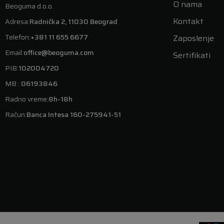
O nama
Beoguma d.o.o.
Kontakt
Adresa:
Radnička 2, 11030 Beograd
Telefon:
+381 11 655 6677
Zaposlenje
Email:
office@beoguma.com
Sertifikati
PIB:
102004720
MB :
06193846
Radno vreme:
8h-18h
Račun:
Banca Intesa 160-275941-51