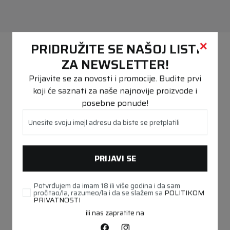
PREPORUČENO
PRIDRUŽITE SE NAŠOJ LISTI
ZA NEWSLETTER!
Prijavite se za novosti i promocije. Budite prvi
koji će saznati za naše najnovije proizvode i
posebne ponude!
Unesite svoju imejl adresu da biste se pretplatili
PRIJAVI SE