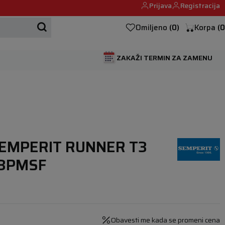
Prijava
Registracija
Mehanika automobila u Beogumu.
Omiljeno
(
0
)
Korpa
(
0
ZAKAŽI TERMIN ZA ZAMENU
SEMPERIT RUNNER T3
 3PMSF
Obavesti me kada se promeni cena