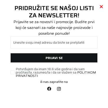
Call centar
011 655 66 11
i
011 655 66 77
(
0
)
(
0
)
PRETRAŽI SAJT
PRIDRUŽITE SE NAŠOJ LISTI
Beoguma
Proizvodi
ZA NEWSLETTER!
Teretna
315/70R22.5 ContiEco HD5 154/150L 3PMSF
Prijavite se za novosti i promocije. Budite prvi
koji će saznati za naše najnovije proizvode i
posebne ponude!
Unesite svoju imejl adresu da biste se pretplatili
PRIJAVI SE