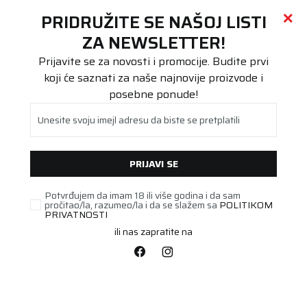
Call centar
011 655 66 11
i
011 655 66 77
(
0
)
(
0
)
PRETRAŽI SAJT
PRIDRUŽITE SE NAŠOJ LISTI
Beoguma
Proizvodi
ZA NEWSLETTER!
Teretna
12R22.5 POWERTRAC + D
Prijavite se za novosti i promocije. Budite prvi
koji će saznati za naše najnovije proizvode i
posebne ponude!
Unesite svoju imejl adresu da biste se pretplatili
PRIJAVI SE