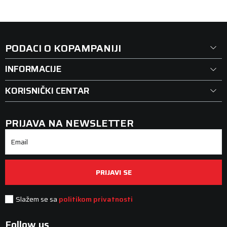
Lager 
15 kom
Lager 
20
DODAJ U KORPU
PODACI O KOPAMPANIJI
INFORMACIJE
KORISNIČKI CENTAR
PRIJAVA NA NEWSLETTER
Email
PRIJAVI SE
Slažem se sa
politikom privatnosti
Follow us