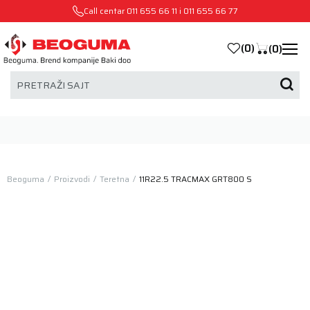
Call centar
011 655 66 11
i
011 655 66 77
(
0
)
(
0
)
PRETRAŽI SAJT
Beoguma
Proizvodi
Teretna
11R22.5 TRACMAX GRT800 S