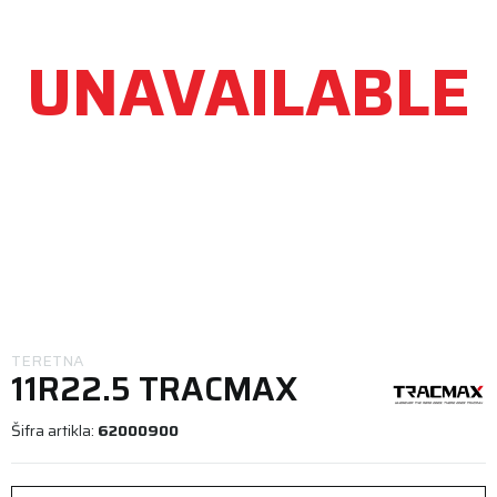
UNAVAILABLE
TERETNA
11R22.5 TRACMAX
GRT800 S
Šifra artikla:
62000900