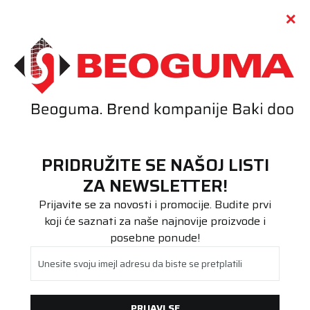
Call centar
011 655 66 11
i
011 655 66 77
(
0
)
(
0
)
PRETRAŽI SAJT
PRIDRUŽITE SE NAŠOJ LISTI
Beoguma
Proizvodi
ZA NEWSLETTER!
Teretna
13R22.5 WESTLAKE MD777 154/151K 18PR TL
Prijavite se za novosti i promocije. Budite prvi
koji će saznati za naše najnovije proizvode i
posebne ponude!
Unesite svoju imejl adresu da biste se pretplatili
PRIJAVI SE