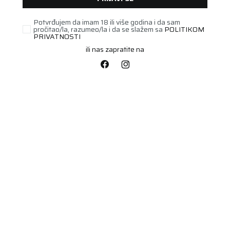
Potvrđujem da imam 18 ili više godina i da sam
pročitao/la, razumeo/la i da se slažem sa
POLITIKOM
UNAVAILABLE
PRIVATNOSTI
ili nas zapratite na
TERETNA
13R22.5 WESTLAKE
MD777 154/151K 18PR
Šifra artikla:
62001012
Barkod:
8606026105822
TL