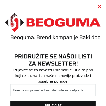
Call centar
011 655 66 11
i
011 655 66 77
(
0
)
(
0
)
PRETRAŽI SAJT
PRIDRUŽITE SE NAŠOJ LISTI
Beoguma
Proizvodi
ZA NEWSLETTER!
Poluteretna
215/75R16C FourTech Van 113/111R
Prijavite se za novosti i promocije. Budite prvi
koji će saznati za naše najnovije proizvode i
posebne ponude!
Unesite svoju imejl adresu da biste se pretplatili
PRIJAVI SE