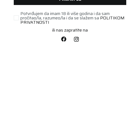
Potvrđujem da imam 18 ili više godina i da sam
pročitao/la, razumeo/la i da se slažem sa
POLITIKOM
PRIVATNOSTI
ili nas zapratite na
POLUTERETNA
215/75R16C FOURTECH
VAN 113/111R
Šifra artikla:
84452174
Barkod:
4024069000111