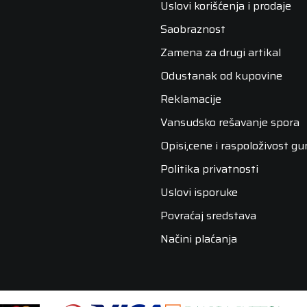
Uslovi korišćenja i prodaje
Saobraznost
Zamena za drugi artikal
Odustanak od kupovine
Reklamacije
Vansudsko rešavanje spora
Opisi,cene i raspoloživost g
Politika privatnosti
Uslovi isporuke
Povraćaj sredstava
Načini plaćanja