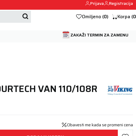
Prijava
Registracija
Mehanika automobila u Beogumu.
Omiljeno
(
0
)
Korpa
(
0
ZAKAŽI TERMIN ZA ZAMENU
OURTECH VAN 110/108R
Obavesti me kada se promeni cena