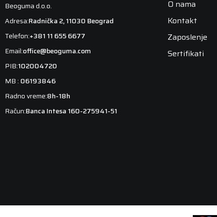
O nama
Beoguma d.o.o.
Kontakt
Adresa:
Radnička 2, 11030 Beograd
Telefon:
+381 11 655 6677
Zaposlenje
Email:
office@beoguma.com
Sertifikati
PIB:
102004720
MB :
06193846
Radno vreme:
8h-18h
Račun:
Banca Intesa 160-275941-51