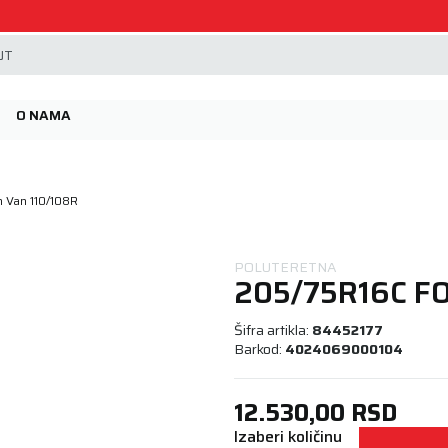
Beoguma, nov servis na Železniku.
JT
O NAMA
 Van 110/108R
POLUTERETNA
205/75R16C F
Šifra artikla:
84452177
Barkod:
4024069000104
12.530,00
RSD
Izaberi količinu