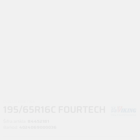
POLUTERETNA
195/65R16C FOURTECH
VAN 104/102T
Šifra artikla:
84452181
Barkod:
4024069000036