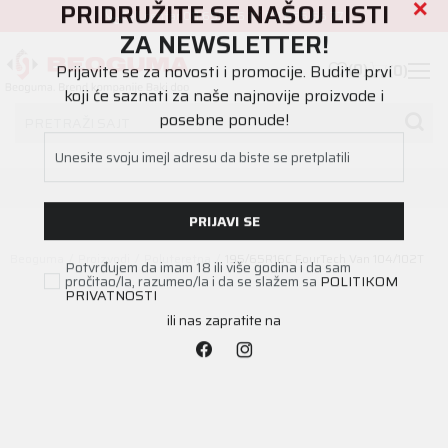
Call centar
011 655 66 11
i
011 655 66 77
PRIDRUŽITE SE NAŠOJ LISTI
ZA NEWSLETTER!
(
0
)
(
0
)
Prijavite se za novosti i promocije. Budite prvi
koji će saznati za naše najnovije proizvode i
PRETRAŽI SAJT
posebne ponude!
Unesite svoju imejl adresu da biste se pretplatili
PRIJAVI SE
Beoguma
Proizvodi
Poluteretna
195/65R16C FourTech Van 104/102T
Potvrđujem da imam 18 ili više godina i da sam
pročitao/la, razumeo/la i da se slažem sa
POLITIKOM
PRIVATNOSTI
ili nas zapratite na