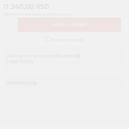
11.340,00
RSD
Obavesti me kada se promeni cena
DODAJ U KORPU
Dodaj u listu želja
Dostupnost proizvoda:
Dostupno
Lager:
9 kom
SPECIFIKACIJA