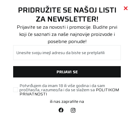
Call centar
011 655 66 11
i
011 655 66 77
(
0
)
(
0
)
PRETRAŽI SAJT
PRIDRUŽITE SE NAŠOJ LISTI
Beoguma
Proizvodi
ZA NEWSLETTER!
Poluteretna
195/60R16C TransTech NewGen 99/97H
Prijavite se za novosti i promocije. Budite prvi
koji će saznati za naše najnovije proizvode i
posebne ponude!
Unesite svoju imejl adresu da biste se pretplatili
PRIJAVI SE