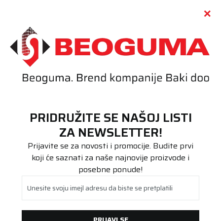
Call centar
011 655 66 11
i
011 655 66 77
(
0
)
(
0
)
PRETRAŽI SAJT
PRIDRUŽITE SE NAŠOJ LISTI
Beoguma
Proizvodi
ZA NEWSLETTER!
Putnička/SUV
195/50R16 WestLake SW608 88H XL
Prijavite se za novosti i promocije. Budite prvi
koji će saznati za naše najnovije proizvode i
posebne ponude!
Unesite svoju imejl adresu da biste se pretplatili
PRIJAVI SE