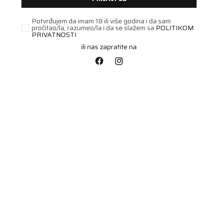
Potvrđujem da imam 18 ili više godina i da sam
pročitao/la, razumeo/la i da se slažem sa
POLITIKOM
PRIVATNOSTI
ili nas zapratite na
PUTNIČKA/SUV
195/50R16 WESTLAKE
SW608 88H XL
Šifra artikla:
69607999
Barkod:
6938112607999