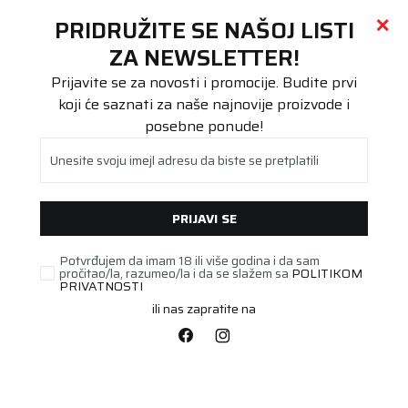
Call centar
011 655 66 11
i
011 655 66 77
(
0
)
(
0
)
PRETRAŽI SAJT
PRIDRUŽITE SE NAŠOJ LISTI
Beoguma
Proizvodi
ZA NEWSLETTER!
Putnička/SUV
225/60R17 WestLake Z-401 99V
Prijavite se za novosti i promocije. Budite prvi
koji će saznati za naše najnovije proizvode i
posebne ponude!
Unesite svoju imejl adresu da biste se pretplatili
PRIJAVI SE