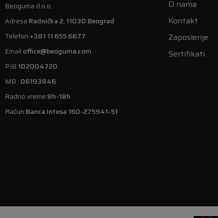
O nama
Beoguma d.o.o.
Kontakt
Adresa:
Radnička 2, 11030 Beograd
Telefon:
+381 11 655 6677
Zaposlenje
Email:
office@beoguma.com
Sertifikati
PIB:
102004720
MB :
06193846
Radno vreme:
8h-18h
Račun:
Banca Intesa 160-275941-51