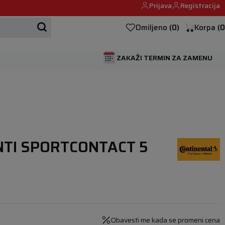
Prijava
Registracija
Mehanika automobila u Beogumu.
Omiljeno
(
0
)
Korpa
(
0
ZAKAŽI TERMIN ZA ZAMENU
NTI SPORTCONTACT 5
Obavesti me kada se promeni cena