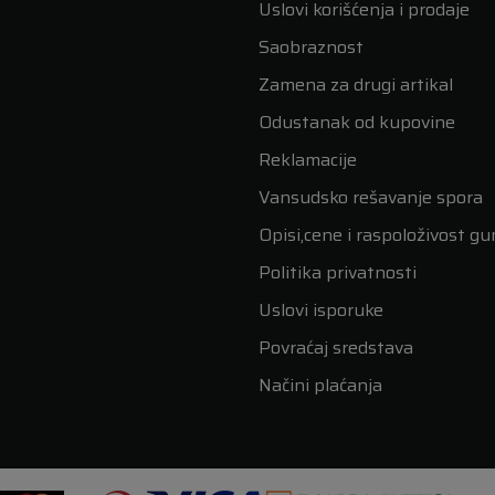
Uslovi korišćenja i prodaje
Saobraznost
Zamena za drugi artikal
Odustanak od kupovine
Reklamacije
Vansudsko rešavanje spora
Opisi,cene i raspoloživost g
Politika privatnosti
Uslovi isporuke
Povraćaj sredstava
Načini plaćanja