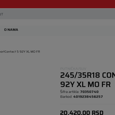
Beoguma, nov servis na Železniku.
JT
O NAMA
portContact 5 92Y XL MO FR
PUTNIČKA/SUV
245/35R18 CO
92Y XL MO FR
Šifra artikla:
70350740
Barkod:
4019238456257
20.420,00
RSD