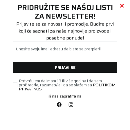
Call centar
011 655 66 11
i
011 655 66 77
(
0
)
(
0
)
PRETRAŽI SAJT
PRIDRUŽITE SE NAŠOJ LISTI
Beoguma
Proizvodi
ZA NEWSLETTER!
Putnička/SUV
165/70R14 WestLake Z-107 81T
Prijavite se za novosti i promocije. Budite prvi
koji će saznati za naše najnovije proizvode i
posebne ponude!
Unesite svoju imejl adresu da biste se pretplatili
PRIJAVI SE