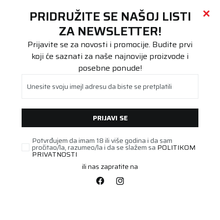
Call centar
011 655 66 11
i
011 655 66 77
(
0
)
(
0
)
PRETRAŽI SAJT
PRIDRUŽITE SE NAŠOJ LISTI
Beoguma
Proizvodi
ZA NEWSLETTER!
Putnička/SUV
185/50R16 BRAVURIS 5 81V
Prijavite se za novosti i promocije. Budite prvi
koji će saznati za naše najnovije proizvode i
posebne ponude!
Unesite svoju imejl adresu da biste se pretplatili
PRIJAVI SE