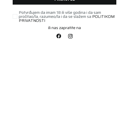
Potvrđujem da imam 18 ili više godina i da sam
pročitao/la, razumeo/la i da se slažem sa
POLITIKOM
PRIVATNOSTI
ili nas zapratite na
PUTNIČKA/SUV
275/40R22 N'FERA
SPORT 108Y
Šifra artikla:
78016044
Barkod:
8807622223624