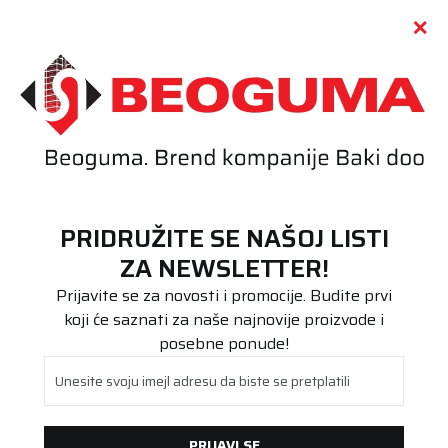
Call centar
011 655 66 11
i
011 655 66 77
(
0
)
(
0
)
PRETRAŽI SAJT
PRIDRUŽITE SE NAŠOJ LISTI
Beoguma
Proizvodi
ZA NEWSLETTER!
Putnička/SUV
275/40R22 N'Fera Sport 108Y
Prijavite se za novosti i promocije. Budite prvi
koji će saznati za naše najnovije proizvode i
posebne ponude!
Unesite svoju imejl adresu da biste se pretplatili
PRIJAVI SE