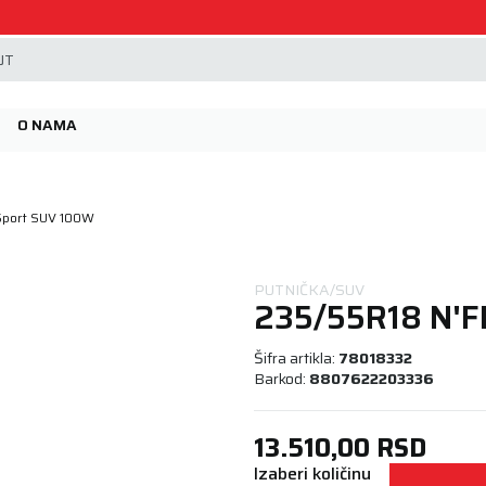
Beoguma, nov servis na Železniku.
JT
O NAMA
Sport SUV 100W
PUTNIČKA/SUV
235/55R18 N'
Šifra artikla:
78018332
Barkod:
8807622203336
13.510,00
RSD
Izaberi količinu