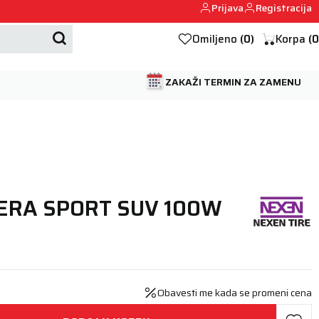
Prijava
Registracija
Mehanika automobila u Beogumu.
Omiljeno
(
0
)
Korpa
(
0
ZAKAŽI TERMIN ZA ZAMENU
FERA SPORT SUV 100W
Obavesti me kada se promeni cena