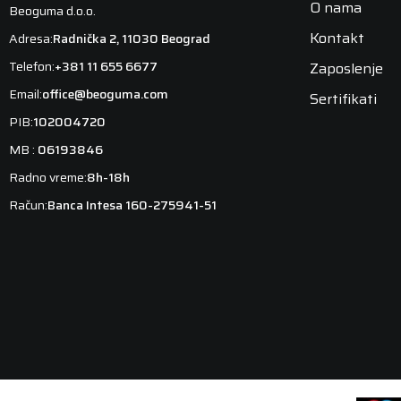
O nama
Beoguma d.o.o.
Kontakt
Adresa:
Radnička 2, 11030 Beograd
Telefon:
+381 11 655 6677
Zaposlenje
Email:
office@beoguma.com
Sertifikati
PIB:
102004720
MB :
06193846
Radno vreme:
8h-18h
Račun:
Banca Intesa 160-275941-51