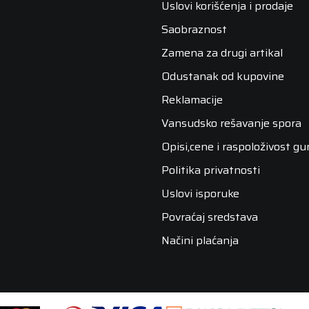
Uslovi korišćenja i prodaje
Saobraznost
Zamena za drugi artikal
Odustanak od kupovine
Reklamacije
Vansudsko rešavanje spora
Opisi,cene i raspoloživost g
Politika privatnosti
Uslovi isporuke
Povraćaj sredstava
Načini plaćanja