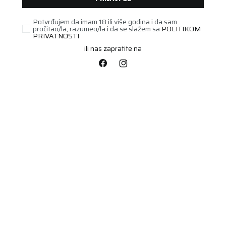
Potvrđujem da imam 18 ili više godina i da sam
pročitao/la, razumeo/la i da se slažem sa
POLITIKOM
PRIVATNOSTI
ili nas zapratite na
PUTNIČKA/SUV
245/35R19 RAINSPORT
5 93Y XL FR
Šifra artikla:
81361089
Barkod:
4024068002512