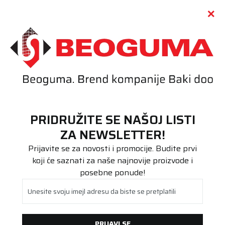
Call centar
011 655 66 11
i
011 655 66 77
(
0
)
(
0
)
PRETRAŽI SAJT
PRIDRUŽITE SE NAŠOJ LISTI
Beoguma
Proizvodi
ZA NEWSLETTER!
Putnička/SUV
245/35R19 RainSport 5 93Y XL FR
Prijavite se za novosti i promocije. Budite prvi
koji će saznati za naše najnovije proizvode i
posebne ponude!
Unesite svoju imejl adresu da biste se pretplatili
PRIJAVI SE